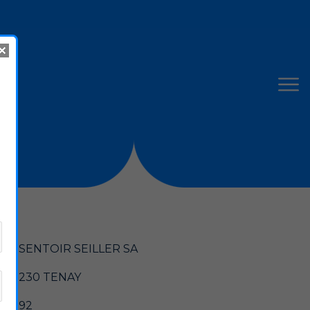
PRESENTOIR SEILLER SA
 , 01230 TENAY
.48.92