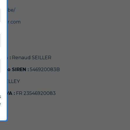
dge.be/
iller.com
€
ion :
Renaud SEILLER
méro SIREN :
546920083B
:
BELLEY
 TVA :
FR 23546920083
s
e