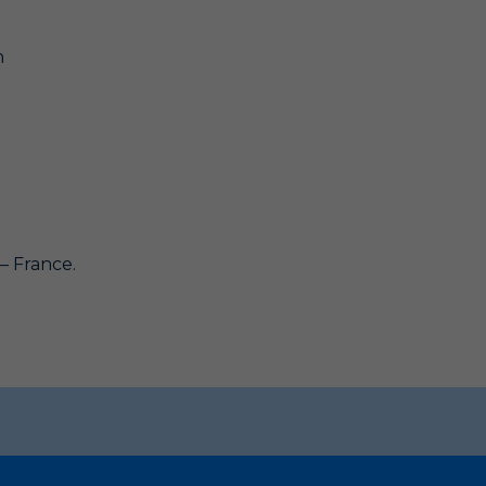
n
– France.