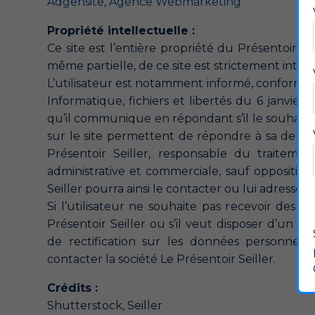
Adgensite, Agence Webmarketing
Propriété intellectuelle :
Ce site est l’entière propriété du Présentoir Se
même partielle, de ce site est strictement interd
L’utilisateur est notamment informé, conformémen
Informatique, fichiers et libertés du 6 janvier 
qu’il communique en répondant s’il le souhaite
sur le site permettent de répondre à sa dema
Présentoir Seiller, responsable du traitemen
administrative et commerciale, sauf opposition
Seiller pourra ainsi le contacter ou lui adresser s
Si l’utilisateur ne souhaite pas recevoir des i
Présentoir Seiller ou s’il veut disposer d’un dro
de rectification sur les données personnelle
contacter la société Le Présentoir Seiller.
Crédits :
Shutterstock, Seiller