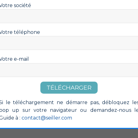
Votre société
Site :
https://seiller.parta
iller. Toute reproduction,
Email :
renaud-seiller@se
ite.
Votre téléphone
Siret :
54692008300021
t à l’article 27 de la loi
1978, que les informations
Capital social :
320 320 
 aux formulaires présents
Votre e-mail
nde, et sont destinées au
Directeur de la publicat
t, à des fins de gestion
RCS de la Société – Nu
 de sa part, Le Présentoir
es offres.
Ville d’immatriculation 
nformations ou d’offres du
it d’accès, de radiation et
Numéro d’identification
Si le téléchargement ne démarre pas, débloquez le
s le concernant, il peut
pop up sur votre navigateur ou demandez-nous l
Guide à :
contact@seiller.com