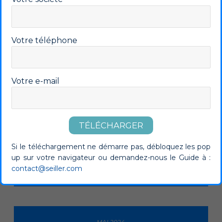
JUILLET 2024
LES PRÉSENTOIRS DE PHARMACIE ET
PARAPHARMACIE
Votre téléphone
Lire plus
Votre e-mail
JUIN 2024
PRÉSENTOIRS DE PARFUMERIE ET
STRATÉGIE DE PLV
Si le téléchargement ne démarre pas, débloquez les pop
up sur votre navigateur ou demandez-nous le Guide à :
Lire plus
contact@seiller.com
MAI 2024