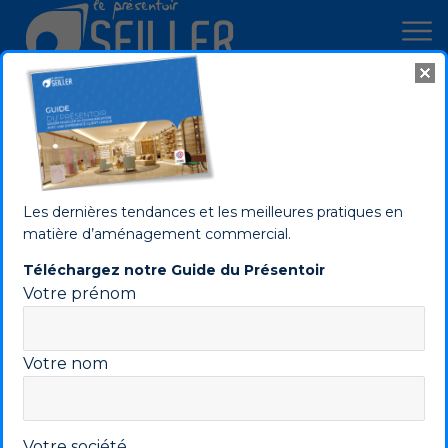
Cookies management panel
Les avantages d'un
présentoir métallique
pour valoriser vos
Les dernières tendances et les meilleures pratiques en
matière d’aménagement commercial.
produits
Téléchargez notre Guide du Présentoir
Votre prénom
Septembre 2023
Votre nom
Votre société