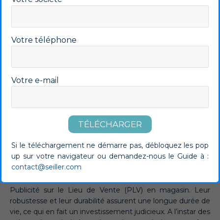
Votre téléphone
Pourquoi équiper votre
magasin d’une PLV métal ?
Votre e-mail
Un matériau robuste
Si le téléchargement ne démarre pas, débloquez les pop
up sur votre navigateur ou demandez-nous le Guide à :
contact@seiller.com
Les présentoirs en métal présentent un intérêt certain
pour les entreprises souhaitant mettre en place une
Publicité sur le Lieu de Vente (PLV) en magasin. Leur
robustesse et leur durabilité assurent une longue durée de
vie, ce qui en fait un investissement judicieux. A l’instar des